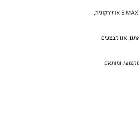
כתרים אסתטיים המונחים על גבי שן או שתל מיוצרים מחומרים איכותיים כמו חרסינה, E-MAX או זירקוניה,
נו, אנו מבצעים
קצועי, ומותאם